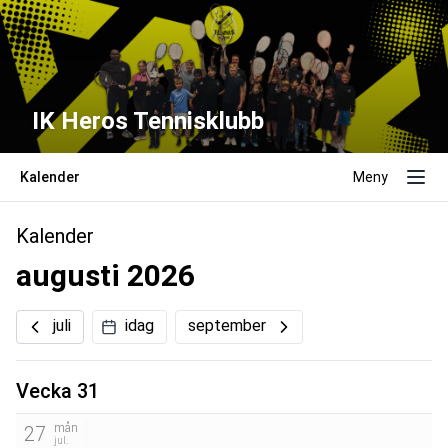
IK Heros Tennisklubb
Kalender
Meny
Kalender
augusti 2026
juli
idag
september
Vecka 31
mån
27
jul.