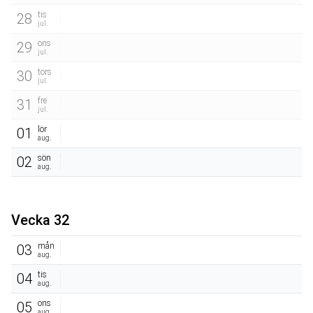
tis
28
jul.
ons
29
jul.
tors
30
jul.
fre
31
jul.
lör
01
aug.
sön
02
aug.
Vecka 32
mån
03
aug.
tis
04
aug.
ons
05
aug.