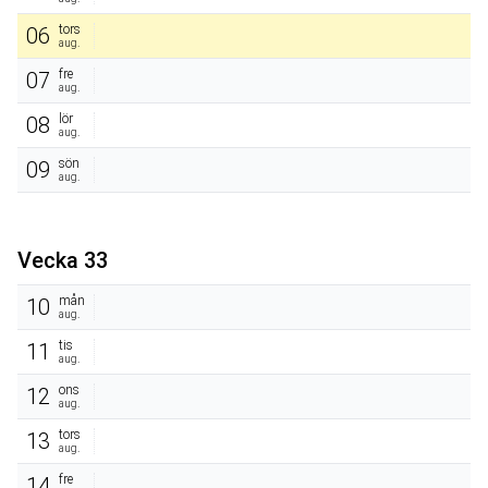
tors
06
aug.
fre
07
aug.
lör
08
aug.
sön
09
aug.
Vecka 33
mån
10
aug.
tis
11
aug.
ons
12
aug.
tors
13
aug.
fre
14