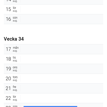
aug.
lör
15
aug.
sön
16
aug.
Vecka 34
mån
17
aug.
tis
18
aug.
ons
19
aug.
tors
20
aug.
fre
21
aug.
lör
22
aug.
sön