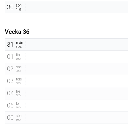
sön
30
aug.
Vecka 36
mån
31
aug.
tis
01
sep.
ons
02
sep.
tors
03
sep.
fre
04
sep.
lör
05
sep.
sön
06
sep.