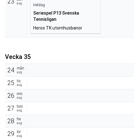
23
aug.
Heldag
Seriespel P13 Svenska
Tennisligan
Heros TK utomhusbanor
Vecka 35
mån
24
aug.
tis
25
aug.
ons
26
aug.
tors
27
aug.
fre
28
aug.
lör
29
aug.